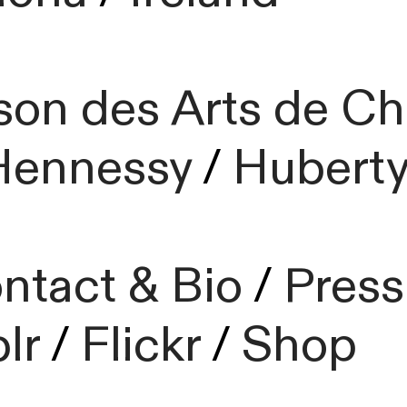
on des Arts de Châ
Hennessy
/
Huberty
ntact & Bio
/
Press
lr
/
Flickr
/
Shop