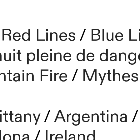
 Red Lines
/
Blue L
uit pleine de dang
tain Fire
/
Mythes
ittany
/
Argentina
lona
/
Ireland