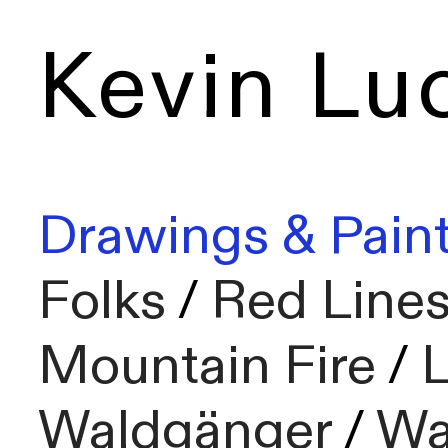
Kevin Lu
Drawings & Paint
Folks
/
Red Line
Mountain Fire
/
L
Waldgänger
/
Wa