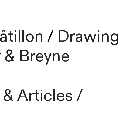
tillon
/
Drawing
 & Breyne
 & Articles
/