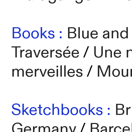
Books :
Blue and
Traversée
/
Une n
merveilles
/
Moun
Sketchbooks :
Br
Germany
/
Barce