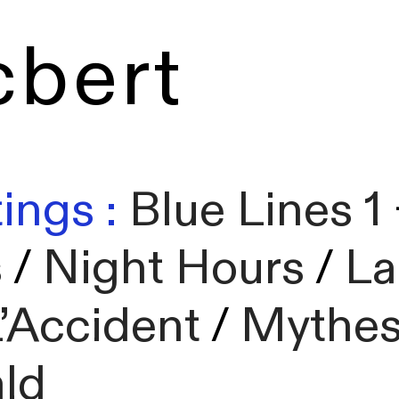
cbert
ings :
Blue Lines 1
s
/
Night Hours
/
La
’Accident
/
Mythe
ld