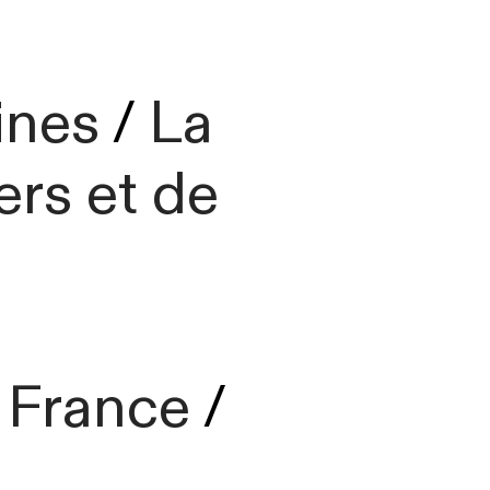
ines
/
La
ers et de
/
France
/