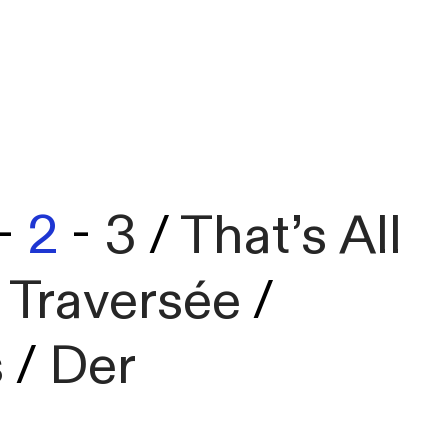
-
2
-
3
/
That’s All
 Traversée
/
s
/
Der