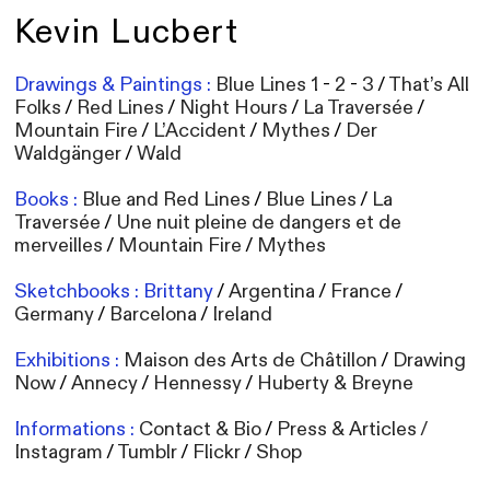
Kevin Lucbert
Drawings & Paintings :
Blue Lines 1
-
2
-
3
/
That’s All
Folks
/
Red Lines
/
Night Hours
/
La Traversée
/
Mountain Fire
/
L’Accident
/
Mythes
/
Der
Waldgänger
/
Wald
Books :
Blue and Red Lines
/
Blue Lines
/
La
Traversée
/
Une nuit pleine de dangers et de
merveilles
/
Mountain Fire
/
Mythes
Sketchbooks :
Brittany
/
Argentina
/
France
/
Germany
/
Barcelona
/
Ireland
Exhibitions :
Maison des Arts de Châtillon
/
Drawing
Now
/
Annecy
/
Hennessy
/
Huberty & Breyne
Informations :
Contact & Bio
/
Press & Articles
/
Instagram
/
Tumblr
/
Flickr
/
Shop